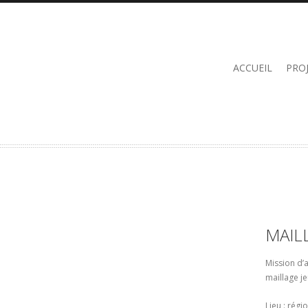
ACCUEIL
PRO
MAIL
Mission d’
maillage j
Lieu : régi