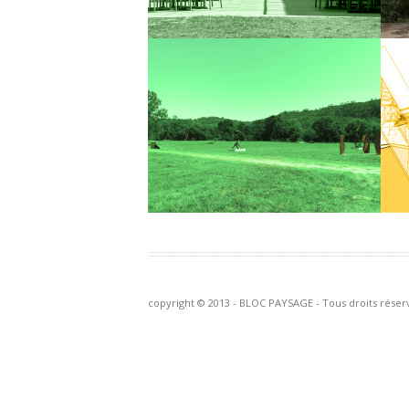
E
PARC DES SCULPTURES –
P
CHATEAUVERT
C
Etude pour le renouvellement
l
paysager du Parc des sculptures de
Chateauvert (83)
E
En savoir +
copyright © 2013 - BLOC PAYSAGE - Tous droits réser