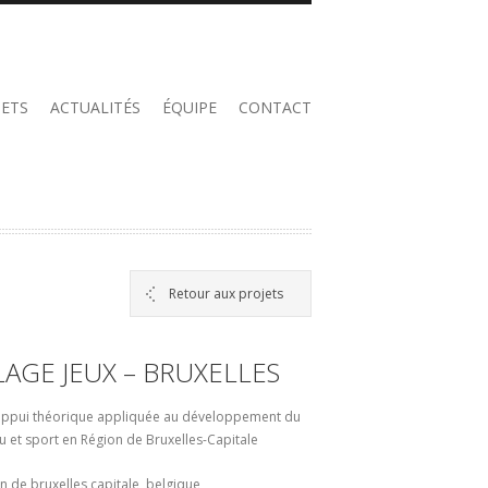
JETS
ACTUALITÉS
ÉQUIPE
CONTACT
Retour aux projets
LAGE JEUX – BRUXELLES
appui théorique appliquée au développement du
eu et sport en Région de Bruxelles-Capitale
on de bruxelles capitale, belgique