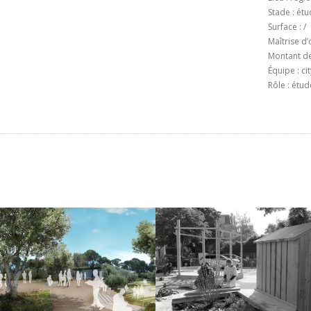
Stade : ét
Surface : /
Maîtrise d
Montant de 
Équipe : ci
Rôle : étu
A CORDEILLE – OLLIOULES
ATELIERS DE LA PLACE
LÉNINE – CHAMPIGNY-SUR-
AP architecture & BLOC paysage
MARNE
auréats du concours de maîtrise
’œuvre pour la requalification de
Projet participatif pour aménager la
’ensemble scolaire de la Cordeille
Place Lénine à champigny-sur-Marn
3)