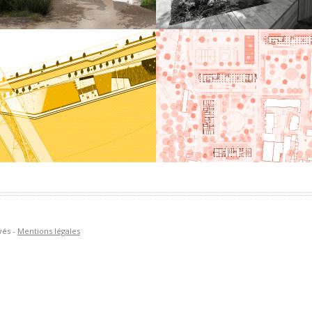
En savoir +
n savoir +
ORTO POOL PROMENADE
ESPACES PUBLICS ESSEGHE
– JETTE
oncours d’idées pour
’aménagement des berges du Douro
Élaboration d’un masterplan et
réaménagement des espaces publi
du site Esseghem dans le cadre du
n savoir +
contrat de quartier durable Magritt
En savoir +
vés -
Mentions légales