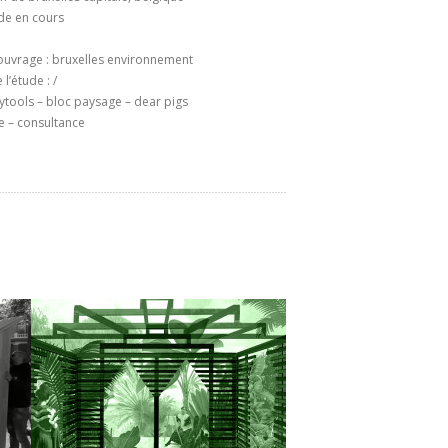
ude en cours
’ouvrage : bruxelles environnement
l’étude : /
tytools – bloc paysage – dear pigs
de – consultance
JARDIN DE L’ORIENTALISTE –
NICE
Aménagement d’un jardin éphémère
pour le festival des jardins de la Côte
e
d’Azur