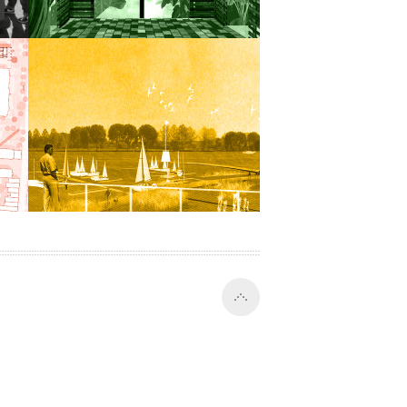
En savoir +
M
MARINA D’ANTOING –
ANTOING
Aménagement d’une marina et d’un
cs
club house pour la commune
d’Antoing
e
En savoir +