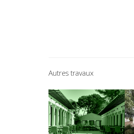
Autres travaux
ROCABELLA II – LE PRADET
L
MOE / Réhabilitation d’un
M
établissement hôtelier premium – Le
l
Pradet (83)
d
l
(8
En savoir +