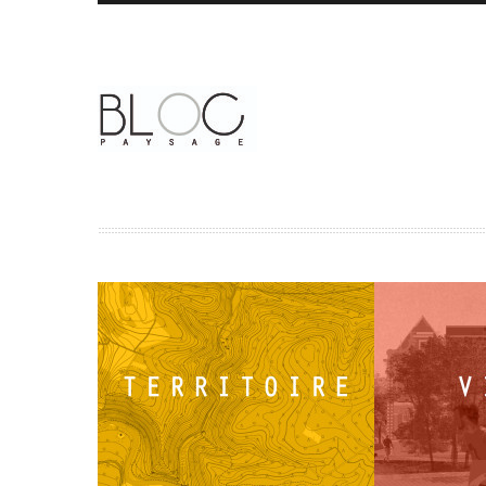
TERRITOIRE
VILLE
Visions territoriales, projets
Espaces publi
stratégiques, études urbaines et
logements, cou
grands paysages.
aménagements 
durables.
En savoir +
En savoir +