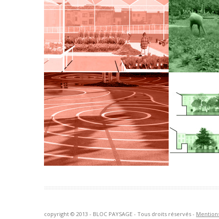
Abords de l’ancienne gare de Laeken
Plan des plant
et réalisation d’une piste cyclo-
et le réaména
piétonne
Parc Leopold
En savoir +
En savoir +
ÉCOLE CÉLESTIN FREINET –
JARDIN SA
LA VALETTE
Conception et 
MOE / Réalisation de l’école
l’hôpital Saint
maternelle Célestin Freinet – La
Valette-du-Var (83)
En savoir +
En savoir +
copyright © 2013 - BLOC PAYSAGE - Tous droits réservés -
Mentions